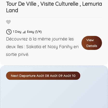
Tour De Ville , Visite Culturelle , Lemuria
Next Departure
Août 08
Août 09
Août 10
Land
1 Day
Easy
(1/4)
Découvrez à la même journée les
View
Details
deux îles : Sakatia et Nosy Fanihy en
sortie privé.
Next Departure
Août 08
Août 09
Août 10